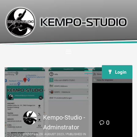
Login
Kempo-Studio -
0
Adminstrator
DIENSTAG, 29. AUGUST 2023
/
PUBLISHED IN