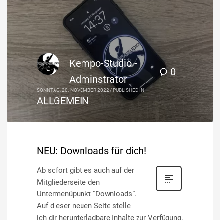
Kempo-Studio -
0
Adminstrator
SONNTAG, 20. NOVEMBER 2022
/
PUBLISHED IN
ALLGEMEIN
NEU: Downloads für dich!
Ab sofort gibt es auch auf der
Mitgliederseite den
Untermenüpunkt “Downloads”.
Auf dieser neuen Seite stelle
ich dir herunterladbare Inhalte zur Verfügung.