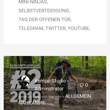
MINI-NINJAS
SELBSTVERTEIDIGUNG
TAG DER OFFENEN TÜR
TELEGRAM
TWITTER
YOUTUBE
Kempo-Studio -
0
Adminstrator
ALLGEMEIN
DIENSTAG, 16. JULI 2019
/
PUBLISHED IN
,
NAHKAMPF