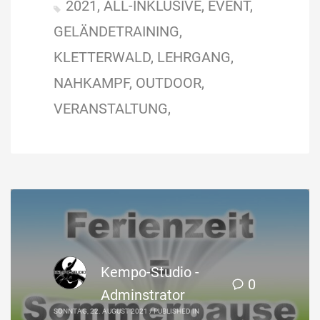
2021
ALL-INKLUSIVE
EVENT
GELÄNDETRAINING
KLETTERWALD
LEHRGANG
NAHKAMPF
OUTDOOR
VERANSTALTUNG
Kempo-Studio -
0
Adminstrator
SONNTAG, 22. AUGUST 2021
/
PUBLISHED IN