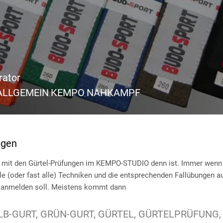
rator
ALLGEMEIN
KEMPO
NAHKAMPF
,
,
ngen
s mit den Gürtel-Prüfungen im KEMPO-STUDIO denn ist. Immer wenn 
alle (oder fast alle) Techniken und die entsprechenden Fallübungen au
tte anmelden soll. Meistens kommt dann
LB-GURT
GRÜN-GURT
GÜRTEL
GÜRTELPRÜFUNG