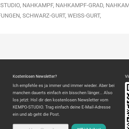
STUDIO
NAHKAMPF
NAHKAMPF-GRAD
NAHKAM
FUNGEN
SCHWARZ-GURT
WEISS-GURT
Kostenlosen Newsletter?
Vi
Ich empfehle es ja immer und immer wieder. Aber bei
manchen dauerts einfach ein bisschen länger... Also
los jetzt: Hol dir den kostenlosen Newsletter vom
KEMPO-STUDIO. Trag einfach deine E-Mail-Adresse
ein und ab geht die Post.