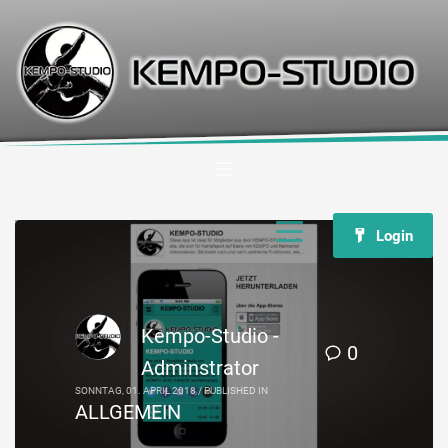
Login
Kempo-Studio -
0
Adminstrator
SONNTAG, 01. APRIL 2018
/
PUBLISHED IN
ALLGEMEIN